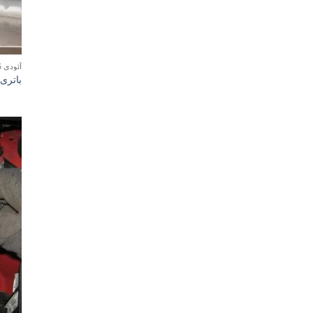
آئودی Q5
باتری آ