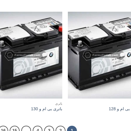
باتری
ی ام و 128
باتری بی ام و 130
16
15
…
4
3
2
1