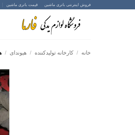
Ski
فروش اینترنتی باتری ماشین
قیمت باتری ماشین
t
conten
خانه
/
کارخانه تولیدکننده
/
هیوندای
/
هی