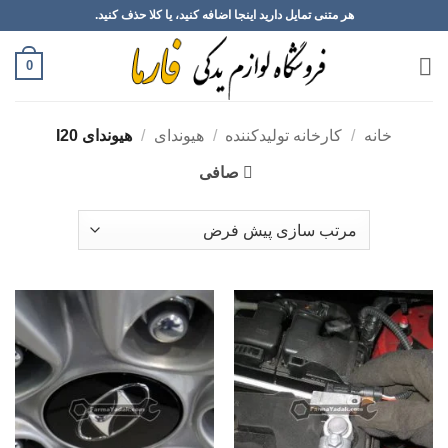
Ski
هر متنی تمایل دارید اینجا اضافه کنید، یا کلا حذف کنید.
t
conten
0
خانه
/
کارخانه تولیدکننده
/
هیوندای
/
هیوندای I20
صافی