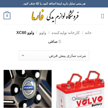
Ski
هر متنی تمایل دارید اینجا اضافه کنید، یا کلا حذف کنید.
t
conten
0
خانه
/
کارخانه تولیدکننده
/
ولوو
/
ولوو XC60
صافی