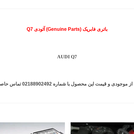
باتری فابریک (Genuine Parts) آئودی Q7
AUDI Q7
جودی و قیمت این محصول با شماره 02188902492 تماس حاصل فرمایید.