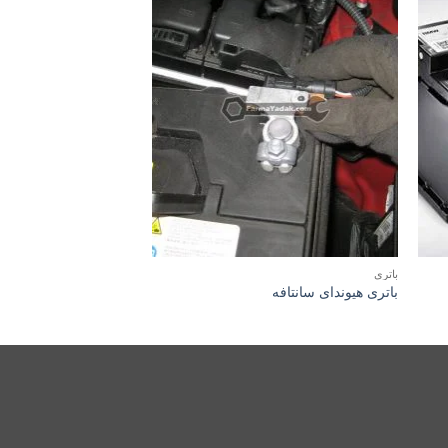
باتری
باتری
باتری هیوندای سانتافه
باتری بی ام و 440