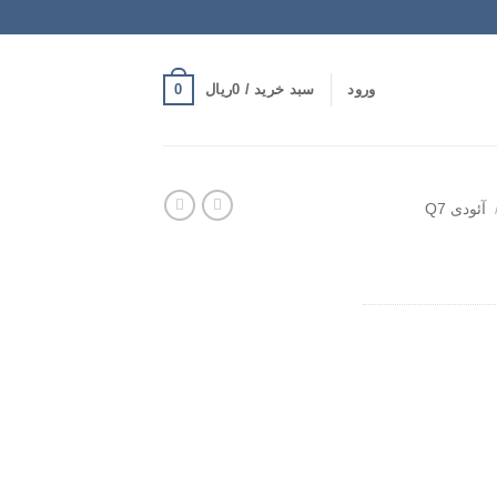
0
ورود
سبد خرید /
0
ریال
آئودی Q7