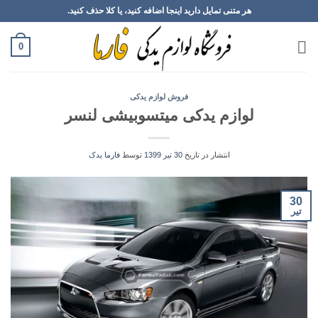
Ski
هر متنی تمایل دارید اینجا اضافه کنید، یا کلا حذف کنید.
t
conten
0
فروش لوازم یدکی
لوازم یدکی میتسوبیشی لنسر
انتشار در تاریخ
30 تیر 1399
توسط
فارما یدک
30
تیر