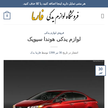
Ski
هر متنی تمایل دارید اینجا اضافه کنید، یا کلا حذف کنید.
t
conten
0
فروش لوازم یدکی
لوازم یدکی هوندا سیویک
انتشار در تاریخ
30 تیر 1399
توسط
فارما یدک
30
تیر