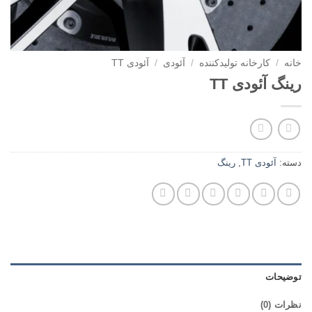
خانه
/
کارخانه تولیدکننده
/
آئودی
/
آئودی TT
رینگ آئودی TT
دسته:
آئودی TT
,
رینگ
توضیحات
نظرات (0)