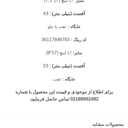
اینچ (17*7.5)
سایز:
17
آفست (میلی متر) :
43
جایگاه :
عقب یا جلو
36117846783
کد رینگ :
اینچ (17*8)
سایز:
17
آفست (میلی متر) :
53
جایگاه :
عقب
برای اطلاع از موجودی و قیمت این محصول با شماره
02188902492 تماس حاصل فرمایید.
محصولات مشابه