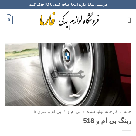
Ski
هر متنی تمایل دارید اینجا اضافه کنید، یا کلا حذف کنید.
t
conten
0
خانه
/
کارخانه تولیدکننده
/
بی ام و
/
بی ام و سری 5
رینگ بی ام و 518