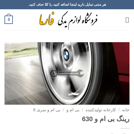
Ski
هر متنی تمایل دارید اینجا اضافه کنید، یا کلا حذف کنید.
t
conten
0
خانه
/
کارخانه تولیدکننده
/
بی ام و
/
بی ام و سری 6
رینگ بی ام و 630