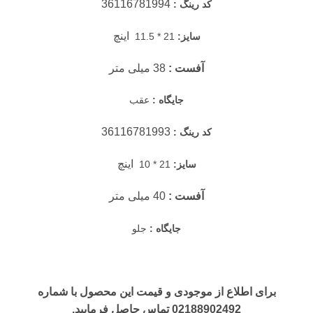
36116781994
کد رینگ :
اینچ
سایز:
21 * 11.5
آفست :
38 میلی متر
جایگاه :
عقب
36116781993
کد رینگ :
اینچ
سایز:
21 * 10
آفست :
40 میلی متر
جایگاه :
جلو
برای اطلاع از موجودی و قیمت این محصول با شماره
02188902492 تماس حاصل فرمایید.