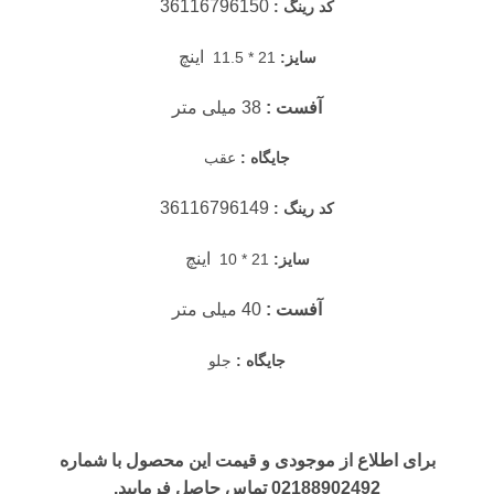
36116796150
کد رینگ :
اینچ
سایز:
21 * 11.5
آفست :
38 میلی متر
جایگاه :
عقب
36116796149
کد رینگ :
اینچ
سایز:
21 * 10
آفست :
40 میلی متر
جایگاه :
جلو
برای اطلاع از موجودی و قیمت این محصول با شماره
02188902492 تماس حاصل فرمایید.