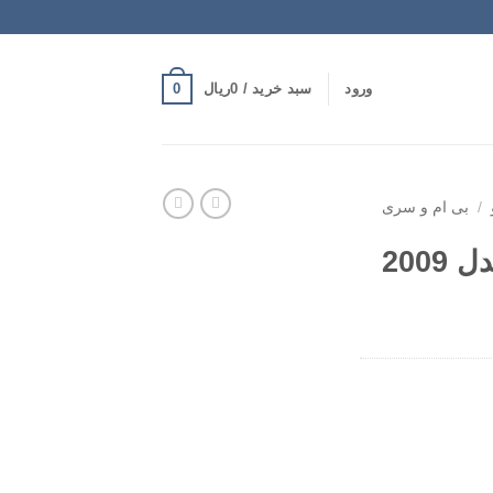
0
ورود
سبد خرید /
0
ریال
/
بی ام و سری
رینگ بی ام و Z4 مدل 2009