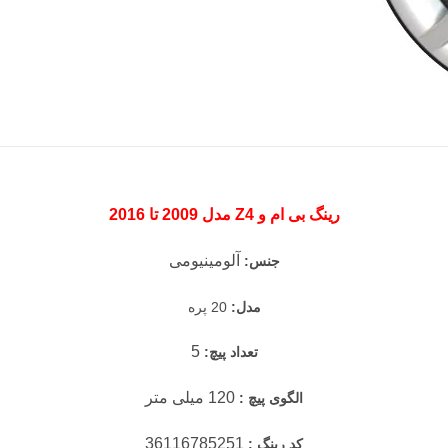
رینگ بی ام و Z4 مدل 2009 تا 2016
آلومینیومی
جنس:
مدل:
20 پره
5
تعداد پیچ:
120 میلی متر
الگوی پیچ :
36116785251
کد رینگ :