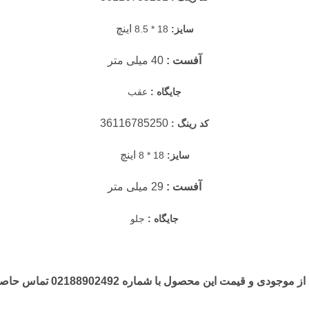
اینچ
سایز:
18 * 8.5
آفست :
40 میلی متر
جایگاه :
عقب
36116785250
کد رینگ :
اینچ
سایز:
18 * 8
آفست :
29 میلی متر
جایگاه :
جلو
جودی و قیمت این محصول با شماره 02188902492 تماس حاصل فرمایید.