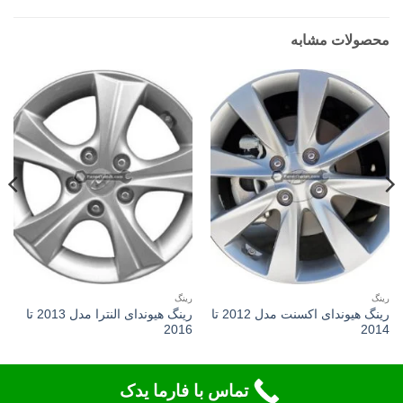
محصولات مشابه
رینگ
رینگ
رینگ هیوندای اکسنت مدل 2012 تا
رینگ هیوندای النترا مدل 2013 تا
2016
2014
تماس با فارما یدک
Copyright 2026 ©
Flatsome Theme