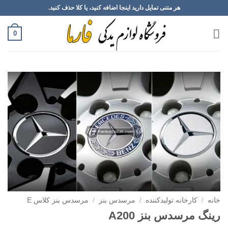
Ski
هر متنی تمایل دارید اینجا اضافه کنید، یا کلا حذف کنید.
t
conten
0
خانه
/
کارخانه تولیدکننده
/
مرسدس بنز
/
مرسدس بنز کلاس E
رینگ مرسدس بنز A200