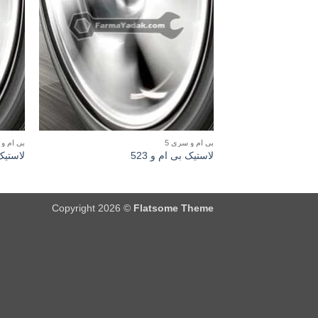
بی ام و سری 5
بی ام و 
لاستیک بی ام و 523
لاستیک 
Copyright 2026 ©
Flatsome Theme