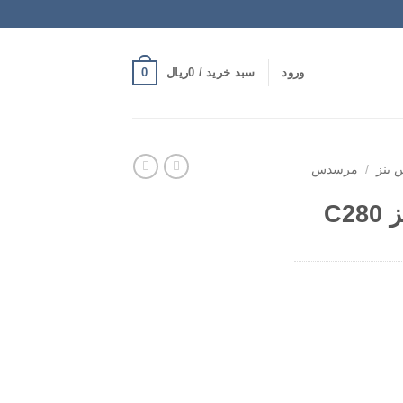
0
ورود
سبد خرید /
0
ریال
بنز
/
مرسدس
C2