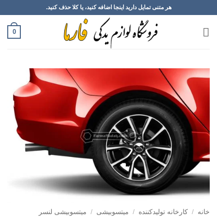
Ski
هر متنی تمایل دارید اینجا اضافه کنید، یا کلا حذف کنید.
t
conten
0
خانه
/
کارخانه تولیدکننده
/
میتسوبیشی
/
میتسوبیشی لنسر