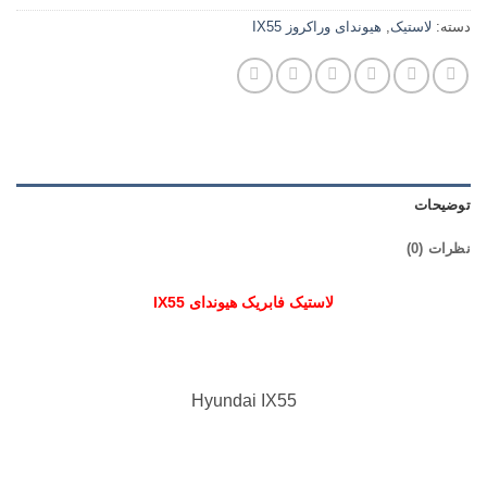
دسته:
لاستیک
,
هیوندای وراکروز IX55
توضیحات
نظرات (0)
لاستیک فابریک هیوندای IX55
Hyundai IX55