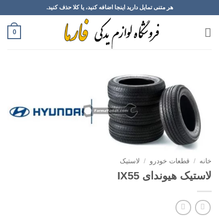
Ski
هر متنی تمایل دارید اینجا اضافه کنید، یا کلا حذف کنید.
t
conten
0
خانه
/
قطعات خودرو
/
لاستیک
لاستیک هیوندای IX55