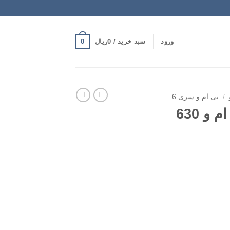
0
ورود
سبد خرید /
0
ریال
/
بی ام و سری 6
و 630