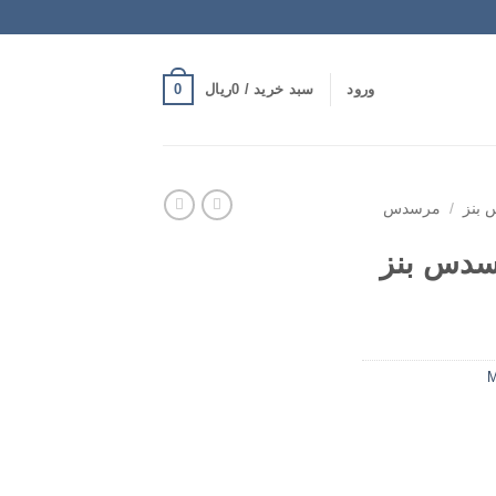
0
ورود
سبد خرید /
0
ریال
بنز
/
مرسدس
سدس بنز