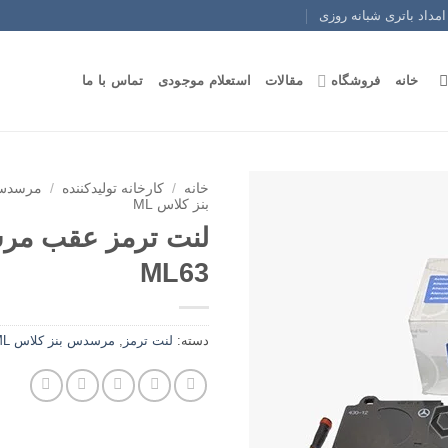
امداد باتری شبانه روزی
خانه
فروشگاه
مقالات
استعلام موجودی
تماس با ما
خانه
/
کارخانه تولیدکننده
/
مرسدس 
بنز کلاس ML
لنت ترمز عقب مر
ML63
دسته:
لنت ترمز
,
مرسدس بنز کلاس ML