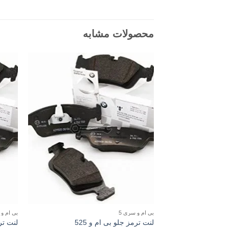
محصولات مشابه
بی ام و سری 5
بی ام و 
لنت ترمز جلو بی ام و 525
لنت ترم