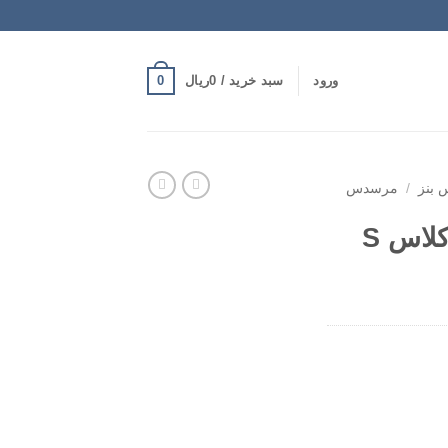
0
ورود
سبد خرید /
0
ریال
بنز
/
مرسدس
رینگ مرسدس بنز کلاس S