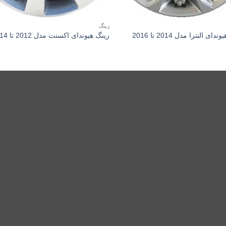
رینگ
دای النترا مدل 2014 تا 2016
رینگ هیوندای اکسنت مدل 2012 تا 2014