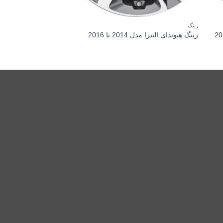
رینگ
رینگ
رینگ هیوندای النترا مدل 2014 تا 2016
2016