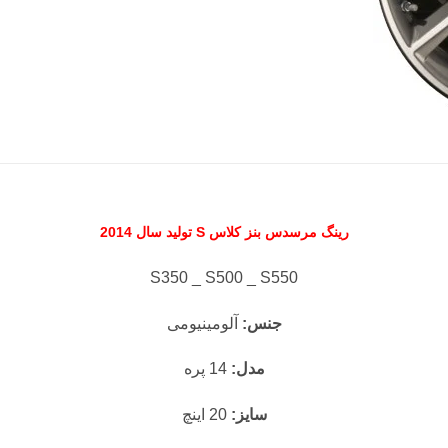
رینگ مرسدس بنز کلاس S
تولید سال 2014
S350 _ S500 _ S550
جنس:
آلومینیومی
مدل:
14 پره
سایز:
20 اینچ